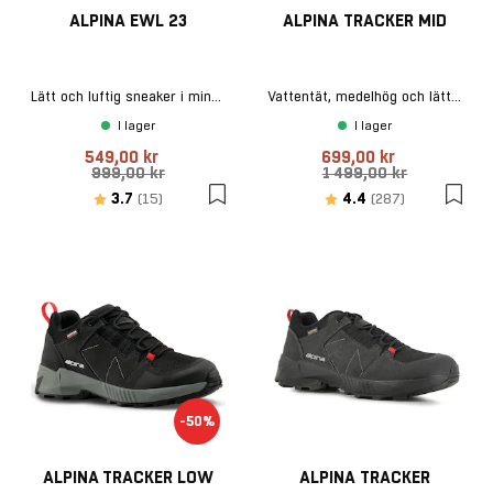
ALPINA EWL 23
ALPINA TRACKER MID
Lätt och luftig sneaker i mintgrön
Vattentät, medelhög och lätt vandringskänga
I lager
I lager
549,00 kr
699,00 kr
999,00 kr
1 499,00 kr
Betyg:
utav 5 stjärnor
Betyg:
utav 5 stjär
3.7
4.4
(15)
(287)
-50%
ALPINA TRACKER LOW
ALPINA TRACKER