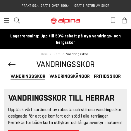
FRAKT 99:-, GRATIS ÖVER 899:-
GRATIS RETUR AV SKOR
Lagerrensning: Upp till 53% rabatt på nya vandrings- och
bergsskor
Hem
Herr
Vandringsskor
VANDRINGSSKOR
VANDRINGSSKOR
VANDRINGSKÄNGOR
FRITIDSSKOR
VANDRINGSSKOR TILL HERRAR
Upptäck vårt sortiment av robusta och stilrena vandringsskor,
designade för att ge komfort och stöd i alla terränger.
Perfekta för både korta utflykter och långa äventyr i naturen!