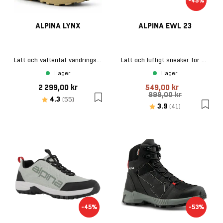
-45%
ALPINA LYNX
ALPINA EWL 23
Lätt och vattentät vandringskänga
Lätt och luftigt sneaker för stadsmiljö och natur
I lager
I lager
2 299,00 kr
549,00 kr
999,00 kr
Betyg:
utav 5 stjärnor
4.3
(55)
Betyg:
utav 5 stjärn
3.9
(41)
-45%
-53%