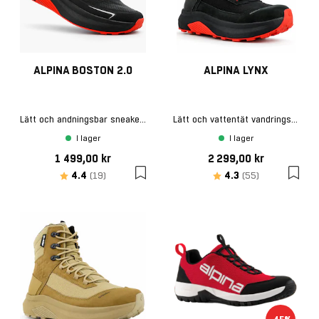
ALPINA BOSTON 2.0
ALPINA LYNX
Lätt och andningsbar sneaker för aktiva dagar
Lätt och vattentät vandringskänga
I lager
I lager
1 499,00 kr
2 299,00 kr
Betyg:
utav 5 stjärnor
Betyg:
utav 5 stjärn
4.4
4.3
(19)
(55)