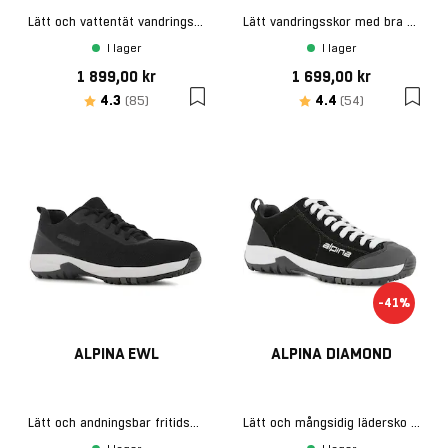
Lätt och vattentät vandringskänga
Lätt vandringsskor med bra grepp
I lager
I lager
1 899,00 kr
1 699,00 kr
Betyg:
utav 5 stjärnor
Betyg:
utav 5 stjärn
4.3
4.4
(85)
(54)
-41%
ALPINA EWL
ALPINA DIAMOND
Lätt och andningsbar fritidsskor
Lätt och mångsidig lädersko – perfekt för vandring, sport och fritid