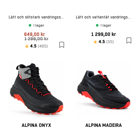
Lätt och slitstark vandringssko
Lätt och vattentät vandringsskor
I lager
I lager
649,00 kr
1 299,00 kr
1 299,00 kr
Betyg:
utav 5 stjärn
4.5
(35)
Betyg:
utav 5 stjärnor
4.5
(465)
ALPINA ONYX
ALPINA MADEIRA