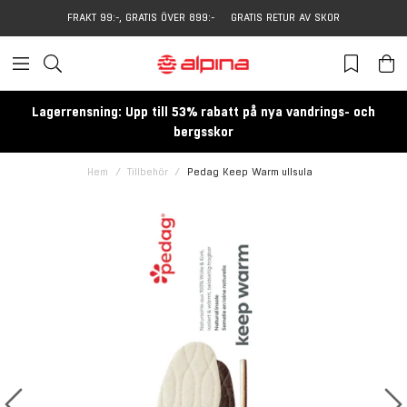
FRAKT 99:-, GRATIS ÖVER 899:-
GRATIS RETUR AV SKOR
Lagerrensning: Upp till 53% rabatt på nya vandrings- och
bergsskor
Hem
Tillbehör
Pedag Keep Warm ullsula