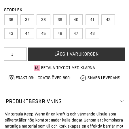
STORLEK
36
37
38
39
40
41
42
43
44
45
46
47
48
LÄGG I VARUKORGEN
BETALA TRYGGT MED KLARNA
FRAKT 99:-, GRATIS ÖVER 899:-
SNABB LEVERANS
PRODUKTBESKRIVNING
Vintersula Keep Warm är en kraftig och värmande ullsula som
säkerställer hög komfort under kalla dagar. Genom att kombinera
naturliga material som ull och kork skapas en effektiv barriär mot