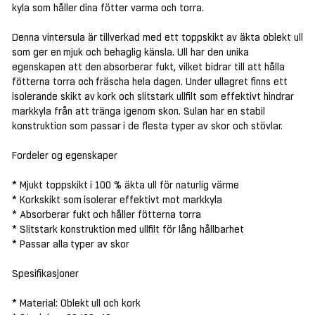
kyla som håller dina fötter varma och torra.
Denna vintersula är tillverkad med ett toppskikt av äkta oblekt ull
som ger en mjuk och behaglig känsla. Ull har den unika
egenskapen att den absorberar fukt, vilket bidrar till att hålla
fötterna torra och fräscha hela dagen. Under ullagret finns ett
isolerande skikt av kork och slitstark ullfilt som effektivt hindrar
markkyla från att tränga igenom skon. Sulan har en stabil
konstruktion som passar i de flesta typer av skor och stövlar.
Fordeler og egenskaper
* Mjukt toppskikt i 100 % äkta ull för naturlig värme
* Korkskikt som isolerar effektivt mot markkyla
* Absorberar fukt och håller fötterna torra
* Slitstark konstruktion med ullfilt för lång hållbarhet
* Passar alla typer av skor
Spesifikasjoner
* Material: Oblekt ull och kork