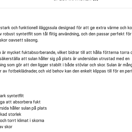
tstark och funktionell iläggssula designad för att ge extra värme och k
av robust syntetfilt som tål flitig användning, och den passar perfekt för 
 skor oavsett säsong.
n är mycket fuktabsorberande, vilket bidrar till att hålla fötterna torra
säkerställa att sulan håller sig på plats är undersidan utrustad med en
ng som gör att den ligger stabilt i både stövlar och skor. Sulan är mån
r av fotbeklädnader, och vid behov kan den enkelt klippas till för en pe
tark syntetfilt
ga att absorbera fukt
sida håller sulan på plats
skad storlek
t och torrt klimat i skorna
av skor