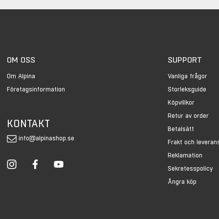
OM OSS
SUPPORT
Om Alpina
Vanliga frågor
Företagsinformation
Storleksguide
Köpvillkor
Retur av order
KONTAKT
Betalsätt
info@alpinashop.se
Frakt och leveran
Reklamation
Sekretesspolicy
Ångra köp