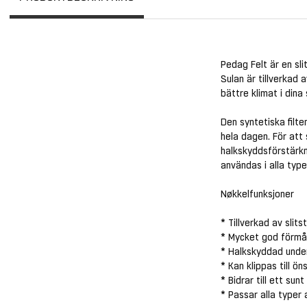
Pedag Felt är en sli
Sulan är tillverkad 
bättre klimat i dina
Den syntetiska filte
hela dagen. För att 
halkskyddsförstärkni
användas i alla type
Nøkkelfunksjoner
* Tillverkad av slits
* Mycket god förmå
* Halkskyddad under
* Kan klippas till ön
* Bidrar till ett sun
* Passar alla typer 