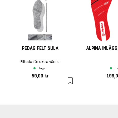
PEDAG FELT SULA
ALPINA INLÄG
Filtsula för extra värme
I lager
I l
59,00 kr
199,0