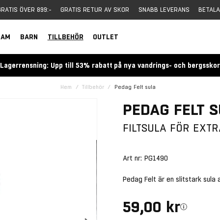
GRATIS ÖVER 899:-
GRATIS RETUR AV SKOR
SNABB LEVERANS
BETALA
DAM
BARN
TILLBEHÖR
OUTLET
Lagerrensning: Upp till 53% rabatt på nya vandrings- och bergssko
Hem
Tillbehör
Pedag Felt sula
PEDAG FELT 
FILTSULA FÖR EXT
Art nr:
PG1490
Pedag Felt är en slitstark sula a
59,00 kr