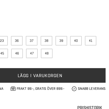
23
36
37
38
39
40
41
45
46
47
48
LÄGG I VARUKORGEN
NA
FRAKT 99:-, GRATIS ÖVER 899:-
SNABB LEVERANS
PRISHISTORIK