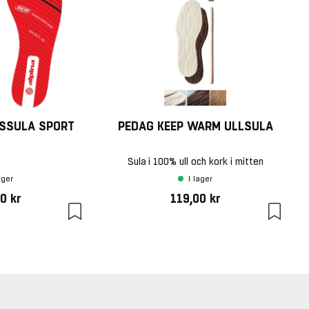
GSSULA SPORT
PEDAG KEEP WARM ULLSULA
Sula i 100% ull och kork i mitten
ager
I lager
0 kr
119,00 kr