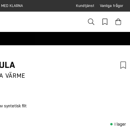
 MED KLARNA
Kundtjänst
Vanliga frågor
r
SULA
RA VÄRME
v syntetisk filt
I lager