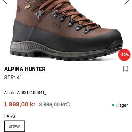
-50%
ALPINA HUNTER
STR: 41
Art nr:
AL6214100641_
1 999,00 kr
3 999,00 kr
I lager
FÄRG
Brown