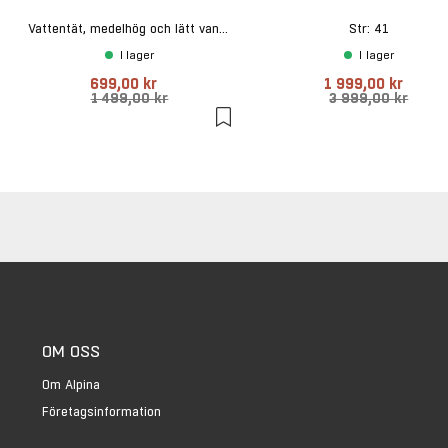
Vattentät, medelhög och lätt vandringskänga
Str: 41
I lager
I lager
699,00 kr
1 999,00 kr
1 499,00 kr
3 999,00 kr
OM OSS
Om Alpina
Företagsinformation