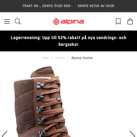
FRAKT 99:-, GRATIS ÖVER 899:-
GRATIS RETUR AV SKOR
Lagerrensning: Upp till 53% rabatt på nya vandrings- och
bergsskor
Hem
Outlet
Alpina Hunter