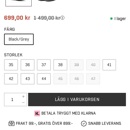
699,00 kr
1 499,00 kr
I lager
FÄRG
Black/Grey
STORLEK
35
36
37
38
39
40
41
42
43
44
45
46
47
LÄGG I VARUKORGEN
BETALA TRYGGT MED KLARNA
FRAKT 99:-, GRATIS ÖVER 899:-
SNABB LEVERANS