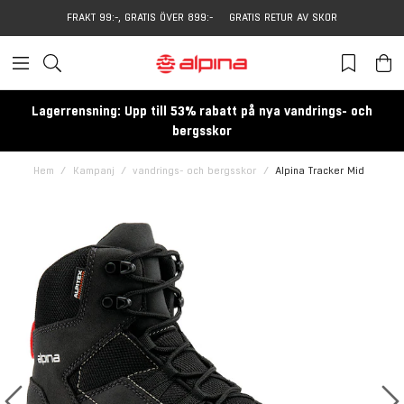
FRAKT 99:-, GRATIS ÖVER 899:-
GRATIS RETUR AV SKOR
Lagerrensning: Upp till 53% rabatt på nya vandrings- och
bergsskor
Hem
Kampanj
vandrings- och bergsskor
Alpina Tracker Mid