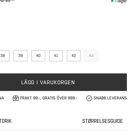
I lager
38
39
40
41
42
43
LÄGG I VARUKORGEN
NA
FRAKT 99:-, GRATIS ÖVER 899:-
SNABB LEVERANS
TORIK
STØRRELSESGUIDE