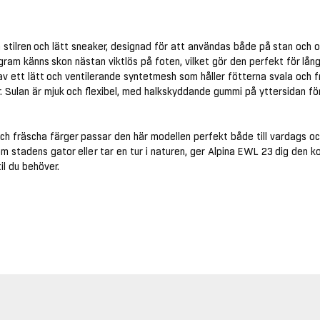
 stilren och lätt sneaker, designad för att användas både på stan och o
gram känns skon nästan viktlös på foten, vilket gör den perfekt för lån
av ett lätt och ventilerande syntetmesh som håller fötterna svala och 
. Sulan är mjuk och flexibel, med halkskyddande gummi på yttersidan fö
och fräscha färger passar den här modellen perfekt både till vardags oc
 stadens gator eller tar en tur i naturen, ger Alpina EWL 23 dig den k
il du behöver.