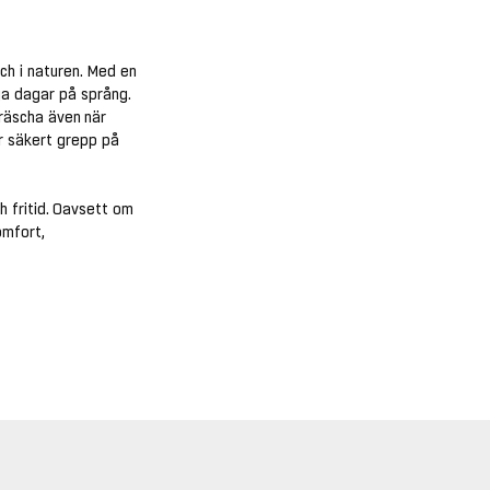
ch i naturen. Med en
ga dagar på språng.
fräscha även när
r säkert grepp på
h fritid. Oavsett om
omfort,