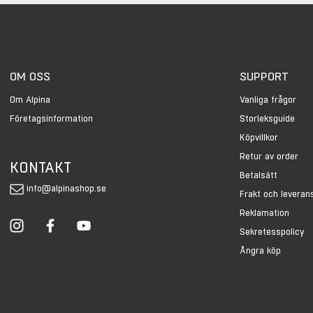
OM OSS
SUPPORT
Om Alpina
Vanliga frågor
Företagsinformation
Storleksguide
Köpvillkor
Retur av order
KONTAKT
Betalsätt
info@alpinashop.se
Frakt och leveran
Reklamation
Sekretesspolicy
Ångra köp