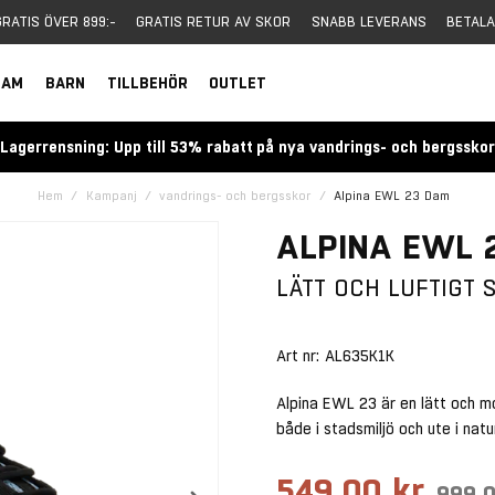
GRATIS ÖVER 899:-
GRATIS RETUR AV SKOR
SNABB LEVERANS
BETALA
DAM
BARN
TILLBEHÖR
OUTLET
Lagerrensning: Upp till 53% rabatt på nya vandrings- och bergssko
Hem
Kampanj
vandrings- och bergsskor
Alpina EWL 23 Dam
ALPINA EWL 
LÄTT OCH LUFTIGT
Art nr:
AL635K1K
Alpina EWL 23 är en lätt och 
både i stadsmiljö och ute i nat
549,00 kr
999,0