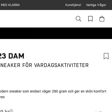
 MED KLARNA
Kundtjänst
Vanliga frågor
r
23 DAM
 SNEAKER FÖR VARDAGSAKTIVITETER
modern sneaker som endast väger 290 gram och ger en skön komfort
uren
0 kr